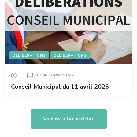
DÉLIBÉRATIONS
DÉLIBÉRATIONS
SUR
AUCUN COMMENTAIRE
CONSEIL
Conseil Municipal du 11 avril 2026
MUNICIPAL
DU
11
AVRIL
2026
Voir tous les articles