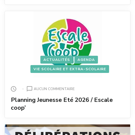
L’ÉCOLE
2026
ACTUALITÉS
AGENDA
VIE SCOLAIRE ET EXTRA-SCOLAIRE
SUR
AUCUN COMMENTAIRE
PLANNING
Planning Jeunesse Eté 2026 / Escale
JEUNESSE
coop’
ETÉ
2026
/
ESCALE
COOP’