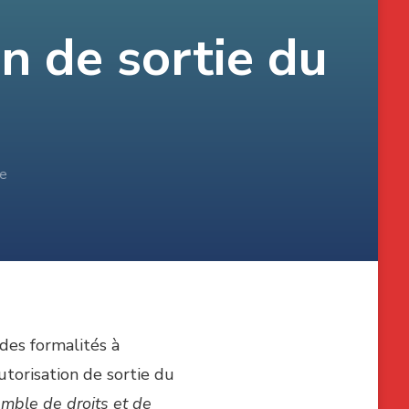
on de sortie du
re
 des formalités à
utorisation de sortie du
emble de droits et de