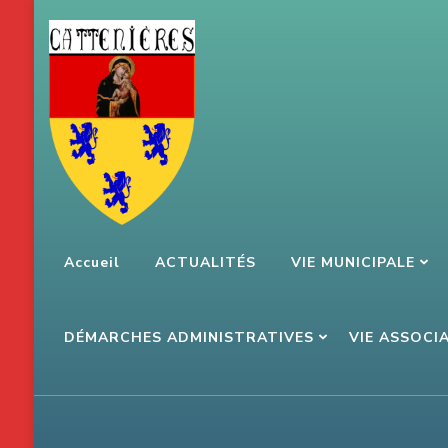
Aller
au
contenu
(Pressez
Entrée)
Accueil
ACTUALITÉS
VIE MUNICIPALE
DÉMARCHES ADMINISTRATIVES
VIE ASSOCI