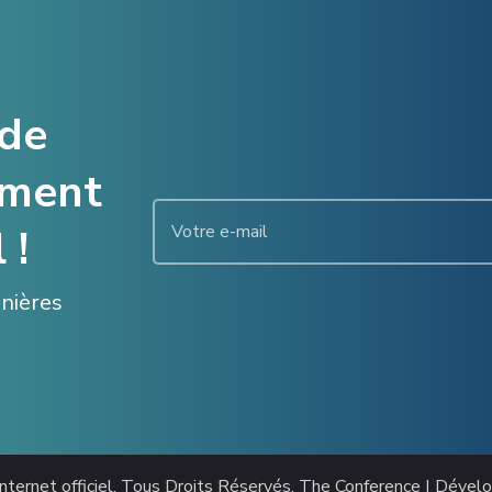
 de
ement
 !
enières
nternet officiel
. Tous Droits Réservés.
The Conference | Dével