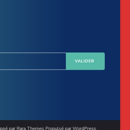
oppé par
Rara Themes
Propulsé par
WordPress
.