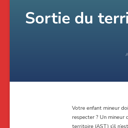
Sortie du terr
A
Votre enfant mineur doit
respecter ? Un mineur qu
territoire (AST) s’il n’