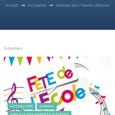
Accueil
Actualités
Amicale des Parents d’élèves
5 résultats
ACTUALITÉS
AGENDA
AMICALE DES PARENTS D'ÉLÈVES