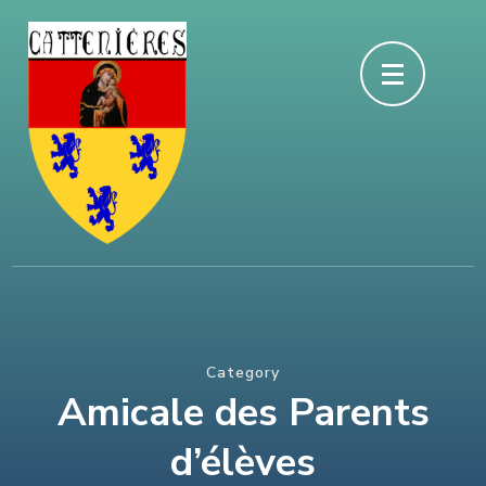
Aller
au
contenu
(Pressez
Entrée)
Category
Amicale des Parents
d’élèves