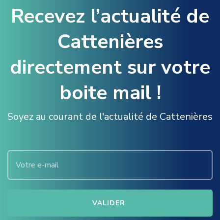
Recevez l’actualité de
U
N
A
Cattenières
L
E
directement sur votre
–
B
R
boite mail !
O
C
A
Soyez au courant de l'actualité de Cattenières
N
T
E
D
E
L
’
A
S
S