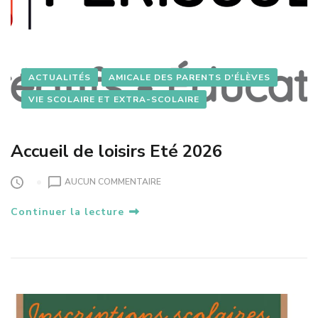
E
2
0
2
6
ACTUALITÉS
AMICALE DES PARENTS D'ÉLÈVES
VIE SCOLAIRE ET EXTRA-SCOLAIRE
Accueil de loisirs Eté 2026
S
AUCUN COMMENTAIRE
U
Continuer la lecture
R
A
C
C
U
E
I
L