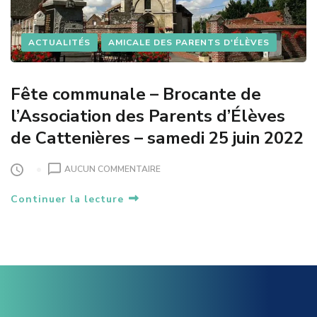
E
C
A
ACTUALITÉS
AMICALE DES PARENTS D'ÉLÈVES
T
T
E
Fête communale – Brocante de
N
I
l’Association des Parents d’Élèves
È
de Cattenières – samedi 25 juin 2022
R
E
S
S
AUCUN COMMENTAIRE
U
Continuer la lecture
R
F
Ê
T
E
C
O
M
M