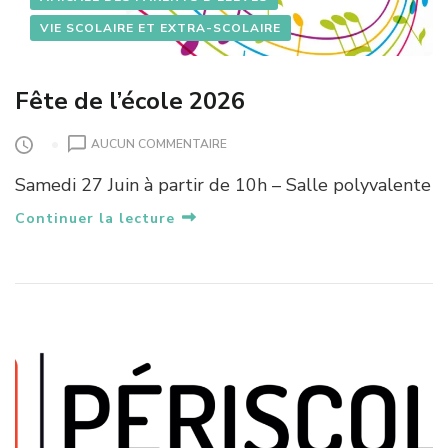
VIE SCOLAIRE ET EXTRA-SCOLAIRE
Fête de l’école 2026
S
AUCUN COMMENTAIRE
U
Samedi 27 Juin à partir de 10h – Salle polyvalente
R
F
Continuer la lecture
Ê
T
E
D
E
L
’
É
C
O
L