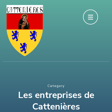
Aller
au
contenu
(Pressez
Entrée)
Category
Les entreprises de
Cattenières