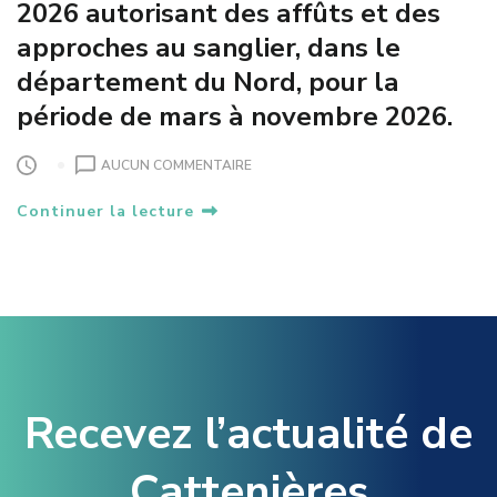
2026 autorisant des affûts et des
approches au sanglier, dans le
département du Nord, pour la
période de mars à novembre 2026.
S
AUCUN COMMENTAIRE
U
Continuer la lecture
R
A
R
R
Ê
T
É
P
R
Recevez l’actualité de
É
F
E
Cattenières
C