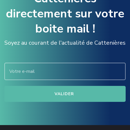
T
directement sur votre
O
R
A
boite mail !
L
D
U
Soyez au courant de l'actualité de Cattenières
2
6
F
É
V
R
I
E
R
2
0
2
6
A