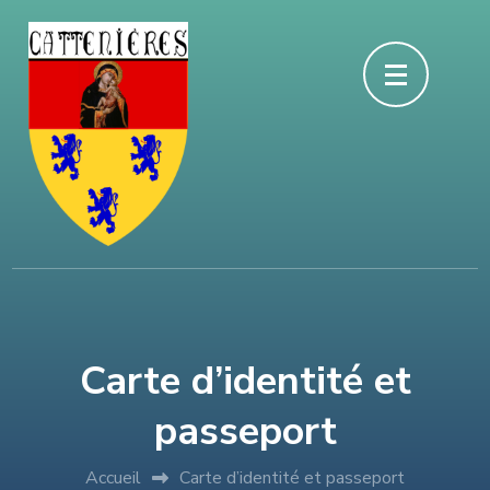
Aller
au
contenu
(Pressez
Entrée)
Carte d’identité et
passeport
Accueil
Carte d’identité et passeport