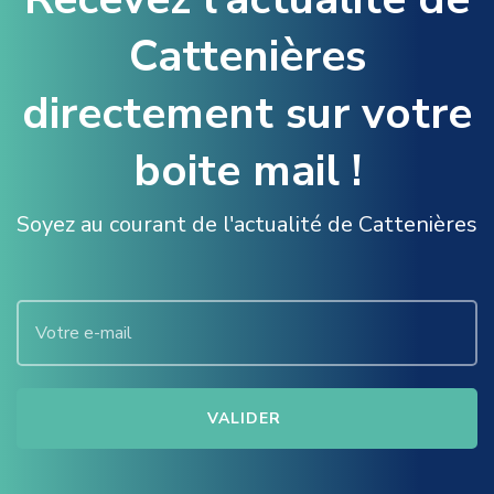
l
a
Cattenières
i
directement sur votre
r
e
boite mail !
s
Soyez au courant de l'actualité de Cattenières