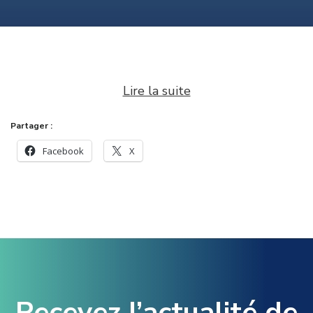
Lire la suite
:
Partager :
L
Facebook
X
e
s
f
o
r
m
u
Recevez l’actualité de