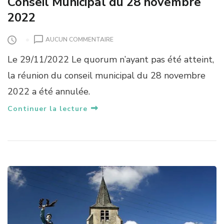
Conseil Municipal du 28 novembre
2022
S
AUCUN COMMENTAIRE
U
Le 29/11/2022 Le quorum n’ayant pas été atteint,
R
C
la réunion du conseil municipal du 28 novembre
O
2022 a été annulée.
N
S
Continuer la lecture
E
I
L
M
U
N
I
C
I
P
A