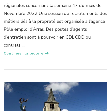
C
régionales concernant la semaine 47 du mois de
A
Novembre 2022 Une session de recrutements des
M
B
métiers liés à la propreté est organisée à l’agence
R
Pôle emploi d’Arras. Des postes d’agents
É
S
d’entretien sont à pourvoir en CDI, CDD ou
I
contrats …
S
E
Continuer la lecture
M
P
L
O
I
:
I
N
F
O
S