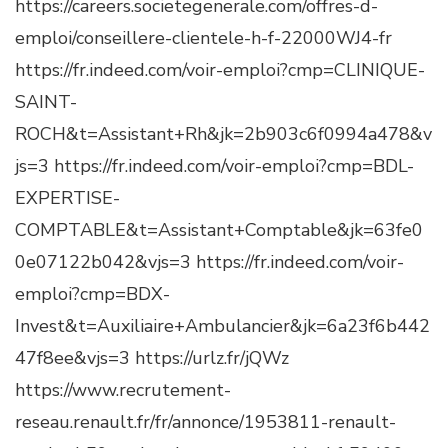
https://careers.societegenerale.com/offres-d-
–
emploi/conseillere-clientele-h-f-22000WJ4-fr
S
E
https://fr.indeed.com/voir-emploi?cmp=CLINIQUE-
M
SAINT-
A
I
ROCH&t=Assistant+Rh&jk=2b903c6f0994a478&v
N
js=3 https://fr.indeed.com/voir-emploi?cmp=BDL-
E
4
EXPERTISE-
7
COMPTABLE&t=Assistant+Comptable&jk=63fe0
–
N
0e07122b042&vjs=3 https://fr.indeed.com/voir-
O
emploi?cmp=BDX-
V
E
Invest&t=Auxiliaire+Ambulancier&jk=6a23f6b442
M
47f8ee&vjs=3 https://urlz.fr/jQWz
B
R
https://www.recrutement-
E
2
reseau.renault.fr/fr/annonce/1953811-renault-
0