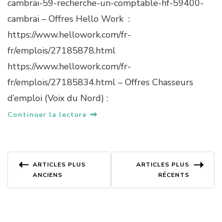
cambrai-59-recherche-un-comptable-hf-59400-
2
2
cambrai – Offres Hello Work :
https://www.hellowork.com/fr-
fr/emplois/27185878.html
https://www.hellowork.com/fr-
fr/emplois/27185834.html – Offres Chasseurs
d’emploi (Voix du Nord) :
Continuer la lecture
Navigation
ARTICLES PLUS
ARTICLES PLUS
ANCIENS
RÉCENTS
des
articles