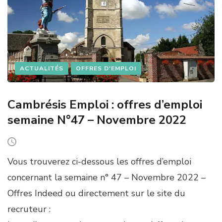
E
M
P
L
O
I
O
ACTUALITÉS
OFFRES D'EMPLOI
F
F
R
Cambrésis Emploi : offres d’emploi
E
semaine N°47 – Novembre 2022
S
R
É
G
I
Vous trouverez ci-dessous les offres d’emploi
O
concernant la semaine n° 47 – Novembre 2022 –
N
A
Offres Indeed ou directement sur le site du
L
recruteur :
E
S