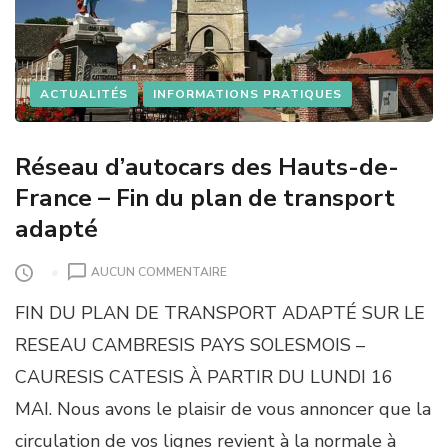
ACTUALITÉS
INFORMATIONS PRATIQUES
Réseau d’autocars des Hauts-de-
France – Fin du plan de transport
adapté
S
AUCUN COMMENTAIRE
U
FIN DU PLAN DE TRANSPORT ADAPTÉ SUR LE
R
R
RESEAU CAMBRESIS PAYS SOLESMOIS –
É
CAURESIS CATESIS À PARTIR DU LUNDI 16
S
E
MAI. Nous avons le plaisir de vous annoncer que la
A
circulation de vos lignes revient à la normale à
U