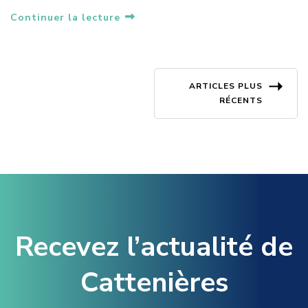
U
T
Continuer la lecture
R
A
D
D
É
A
C
P
Navigation
H
T
ARTICLES PLUS
È
É
RÉCENTS
T
des
À
E
P
R
articles
A
I
R
E
T
S
I
–
R
I
D
N
U
F
Recevez l’actualité de
0
O
2
R
Cattenières
M
M
A
A
I
T