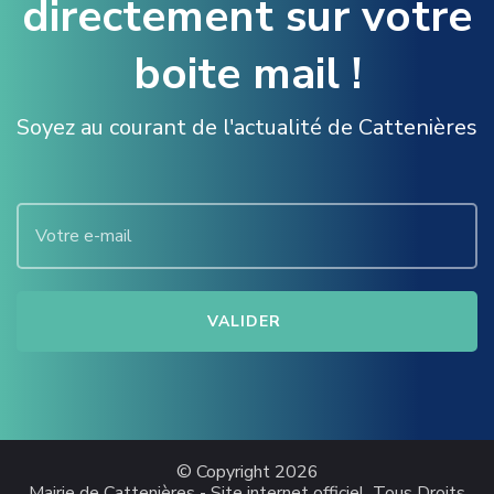
directement sur votre
2
I
0
O
boite mail !
2
N
2
S
S
Soyez au courant de l'actualité de Cattenières
I
A
V
E
D
© Copyright 2026
Mairie de Cattenières - Site internet officiel
. Tous Droits