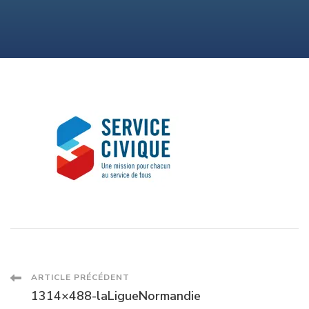
Navigation
ARTICLE PRÉCÉDENT
1314×488-laLigueNormandie