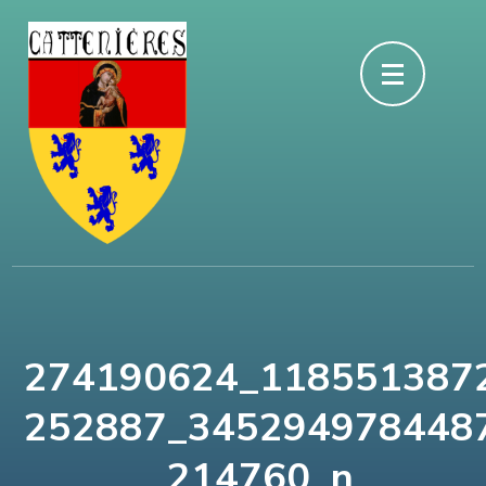
Aller
au
contenu
(Pressez
Entrée)
274190624_118551387
252887_345294978448
214760_n