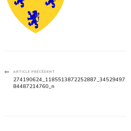
Navigation
ARTICLE PRÉCÉDENT
274190624_1185513872252887_34529497
des
84487214760_n
articles