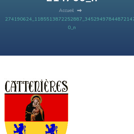
Accueil
274190624_1185513872252887_3452949784487214
0_n