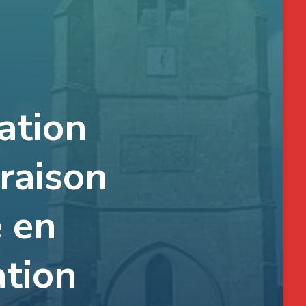
ation
raison
e en
ation