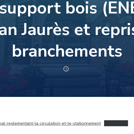
 support bois (EN
an Jaurès et repr
branchements
l-reglementant-la-circulation-et-le-stationnement
Télécharger