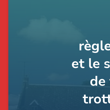
règl
et le
de 
trot