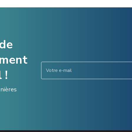
 de
ement
 !
enières