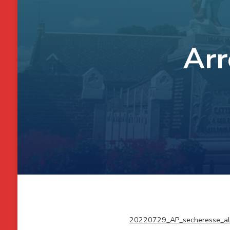
Arr
20220729_AP_secheresse_ale