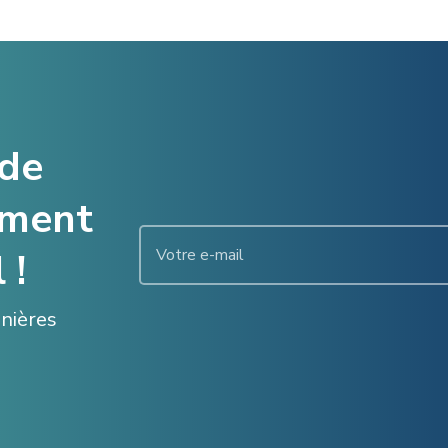
 de
ement
 !
enières