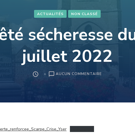
ACTUALITÉS
NON CLASSÉ
êté sécheresse d
juillet 2022
SUR
AUCUN COMMENTAIRE
ARRÊTÉ
SÉCHERESSE
DU
29
JUILLET
2022
rte_renforcee_Scarpe_Crise_Yser
Télécharger