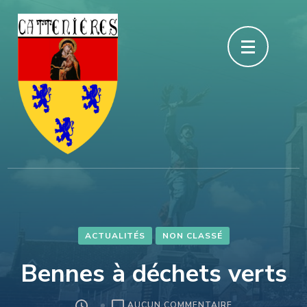
Aller
au
contenu
(Pressez
Entrée)
ACTUALITÉS
NON CLASSÉ
Bennes à déchets verts
SUR
AUCUN COMMENTAIRE