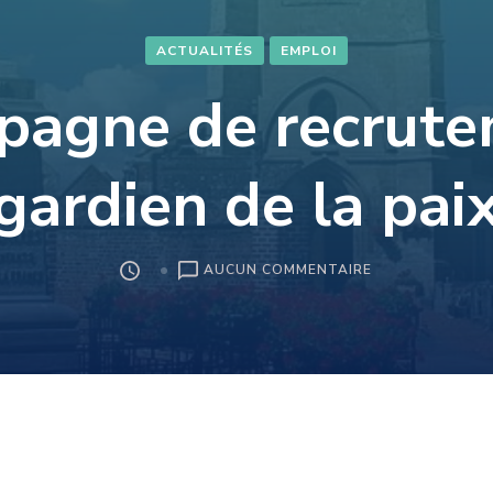
ACTUALITÉS
EMPLOI
agne de recrut
gardien de la pai
SUR
AUCUN COMMENTAIRE
CAMPAGNE
DE
RECRUTEMENT
« GARDIEN
DE
LA
PAIX »