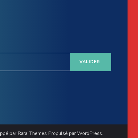
oppé par
Rara Themes
Propulsé par
WordPress
.