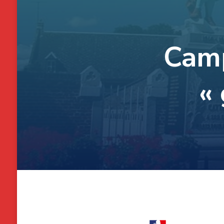
Camp
« 