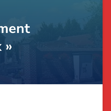
ement
x »