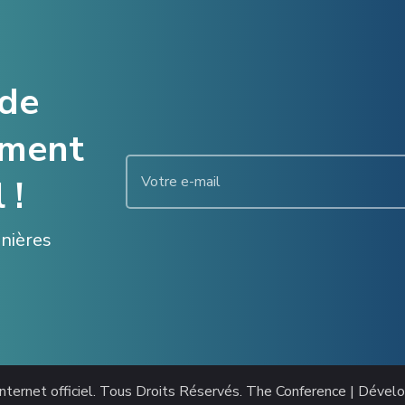
 de
ement
 !
enières
nternet officiel
. Tous Droits Réservés.
The Conference | Dével