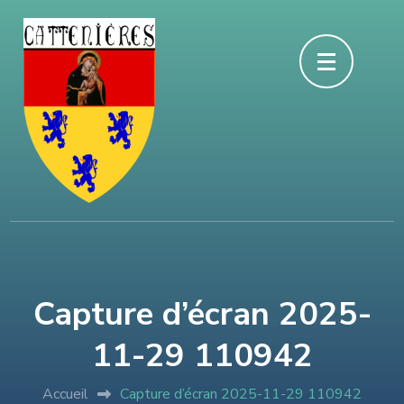
Aller
au
contenu
(Pressez
Entrée)
Capture d’écran 2025-
11-29 110942
Accueil
Capture d’écran 2025-11-29 110942