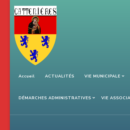
Aller
au
contenu
(Pressez
Entrée)
Accueil
ACTUALITÉS
VIE MUNICIPALE
DÉMARCHES ADMINISTRATIVES
VIE ASSOCI