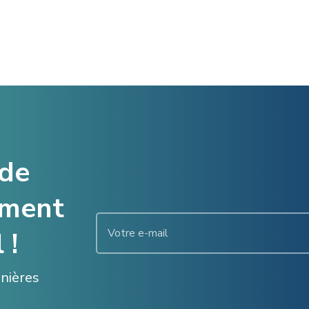
 de
ement
 !
enières