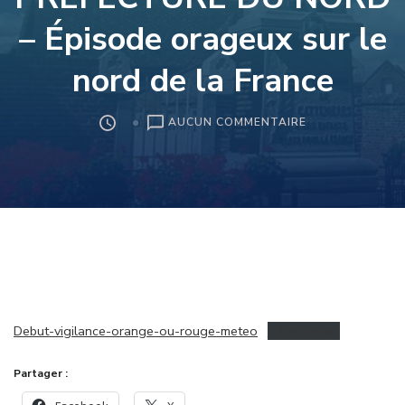
– Épisode orageux sur le
nord de la France
SUR
AUCUN COMMENTAIRE
COMMUNIQUÉ
DE
LA
PRÉFECTURE
DU
NORD
–
ÉPISODE
ORAGEUX
SUR
Debut-vigilance-orange-ou-rouge-meteo
Télécharger
LE
NORD
DE
Partager :
LA