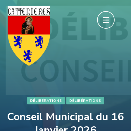
Aller
au
contenu
(Pressez
Entrée)
DÉLIBÉRATIONS
DÉLIBÉRATIONS
Conseil Municipal du 16
Janvier 2026