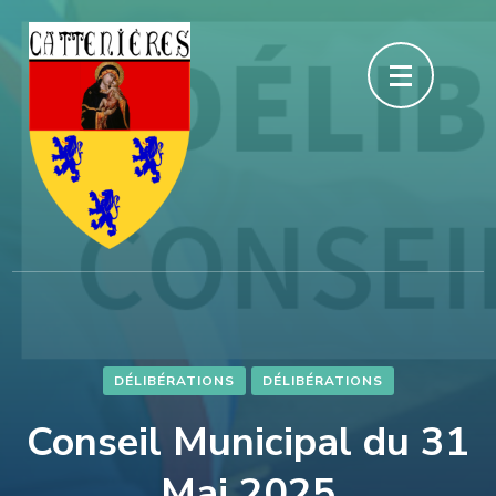
Aller
au
contenu
(Pressez
Entrée)
DÉLIBÉRATIONS
DÉLIBÉRATIONS
Conseil Municipal du 31
Mai 2025