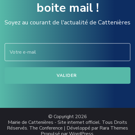
boite mail !
Soyez au courant de l'actualité de Cattenières
© Copyright 2026
Mairie de Cattenières - Site internet officiel
. Tous Droits
Réservés.
The Conference | Développé par
Rara Themes
Propulsé par
WordPress
.