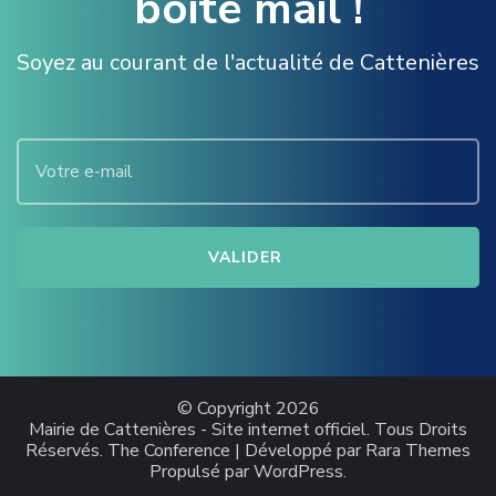
boite mail !
Soyez au courant de l'actualité de Cattenières
© Copyright 2026
Mairie de Cattenières - Site internet officiel
. Tous Droits
Réservés.
The Conference | Développé par
Rara Themes
Propulsé par
WordPress
.