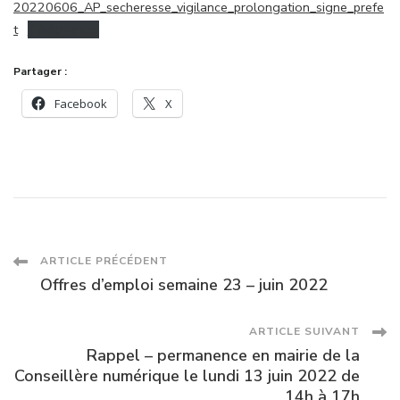
20220606_AP_secheresse_vigilance_prolongation_signe_prefe
DE
t
Télécharger
VIGILANCE
SÉCHERESSE
PAR
Partager :
L’ARRÊTÉ
Facebook
X
DU
12
MAI
2022
EST
PROLONGÉ
JUSQU’AU
30
SEPTEMBRE
Navigation
ARTICLE PRÉCÉDENT
2022.
Offres d’emploi semaine 23 – juin 2022
des
ARTICLE SUIVANT
articles
Rappel – permanence en mairie de la
Conseillère numérique le lundi 13 juin 2022 de
14h à 17h