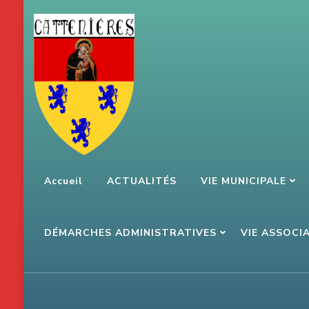
Aller
au
contenu
(Pressez
Entrée)
Accueil
ACTUALITÉS
VIE MUNICIPALE
DÉMARCHES ADMINISTRATIVES
VIE ASSOCI