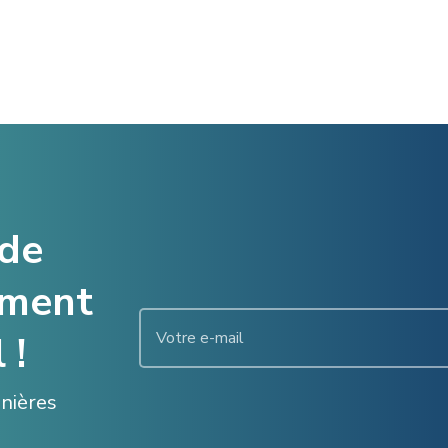
 de
ement
 !
enières