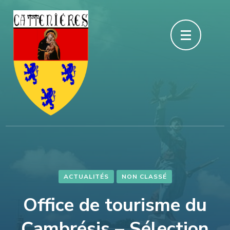
Aller
au
contenu
(Pressez
Entrée)
ACTUALITÉS
NON CLASSÉ
Office de tourisme du
Cambrésis – Sélection