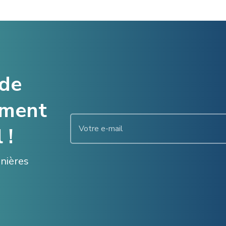
 de
ement
 !
enières