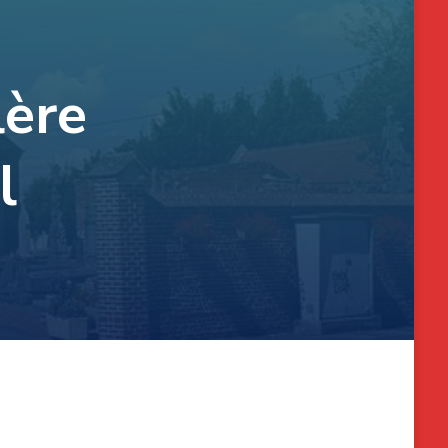
lère
l