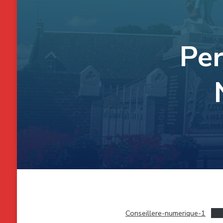
Per
Conseillere-numerique-1
Tél