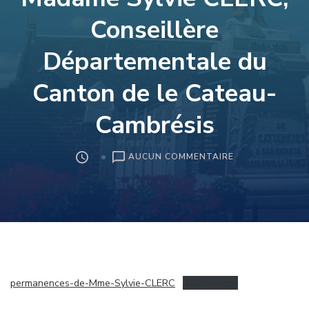
Conseillère
Départementale du
Canton de le Cateau-
Cambrésis
SUR
AUCUN COMMENTAIRE
PERMANENCES
DE
MADAME
SYLVIE
CLERC,
CONSEILLÈRE
DÉPARTEMENTA
DU
permanences-de-Mme-Sylvie-CLERC
Télécharger
CANTON
DE