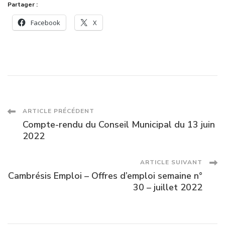
Partager :
LE
CATEAU-
Facebook
X
CAMBRÉSIS
Navigation
ARTICLE PRÉCÉDENT
Compte-rendu du Conseil Municipal du 13 juin
des
2022
articles
ARTICLE SUIVANT
Cambrésis Emploi – Offres d’emploi semaine n°
30 – juillet 2022