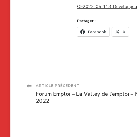
OE2022-05-113-Developpeur
Partager :
Facebook
X
Navigation
ARTICLE PRÉCÉDENT
Forum Emploi – La Valley de l’emploi – 
des
2022
articles