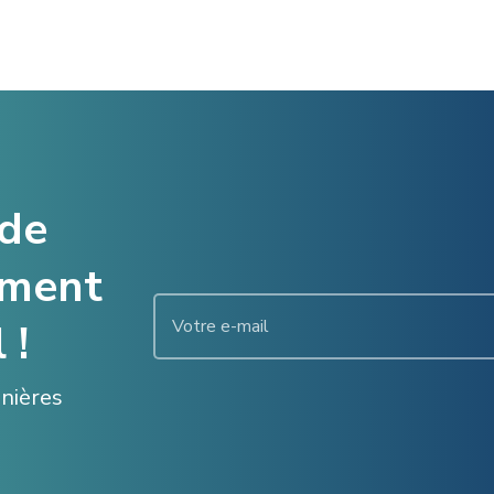
 de
ement
 !
enières