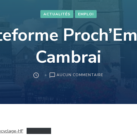
ACTUALITÉS
EMPLOI
teforme Proch’Em
Cambrai
SUR
AUCUN COMMENTAIRE
PLATEFORME
PROCH’EMPLOI
CAMBRAI
cyclage-HF
Télécharger