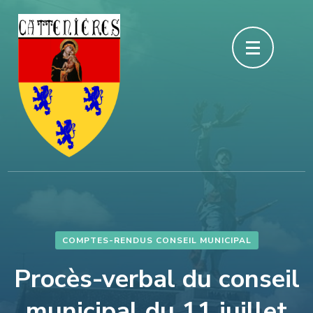
Aller
au
contenu
(Pressez
Entrée)
COMPTES-RENDUS CONSEIL MUNICIPAL
Procès-verbal du conseil
municipal du 11 juillet