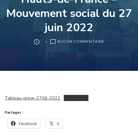
Mouvement social du 27
juin 2022
SUR
AUCUN COMMENTAIRE
RÉSEAU
D’AUTOCARS
DES
HAUTS-
DE-
FRANCE
–
MOUVEMENT
Tableau-greve-2706-2022
Télécharger
SOCIAL
DU
Partager :
27
JUIN
Facebook
X
2022