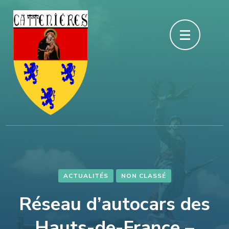
Aller
au
contenu
(Pressez
Entrée)
ACTUALITÉS
NON CLASSÉ
Réseau d’autocars des
Hauts-de-France –