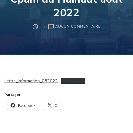
2022
SUR
AUCUN COMMENTAIRE
RUBRIQUE
D’INFORMATION
CPAM
DU
HAINAUT
AOÛT
2022
Lettre_Information_082022
Télécharger
Partager :
Facebook
X