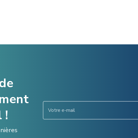
 de
ement
 !
enières