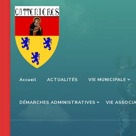
Aller
au
contenu
(Pressez
Entrée)
Accueil
ACTUALITÉS
VIE MUNICIPALE
DÉMARCHES ADMINISTRATIVES
VIE ASSOCI