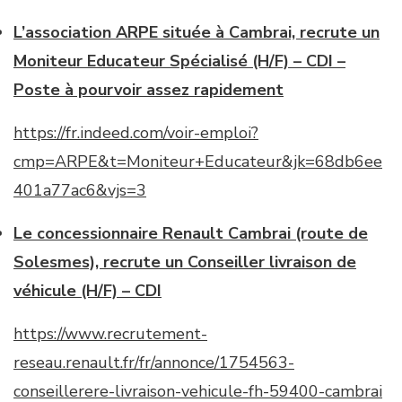
L’association ARPE située à Cambrai, recrute un
Moniteur Educateur Spécialisé (H/F) – CDI –
Poste à pourvoir assez rapidement
https://fr.indeed.com/voir-emploi?
cmp=ARPE&t=Moniteur+Educateur&jk=68db6ee
401a77ac6&vjs=3
Le concessionnaire Renault Cambrai (route de
Solesmes), recrute un Conseiller livraison de
véhicule (H/F) – CDI
https://www.recrutement-
reseau.renault.fr/fr/annonce/1754563-
conseillerere-livraison-vehicule-fh-59400-cambrai