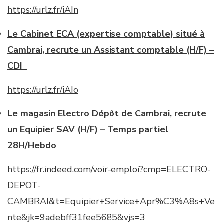
https://urlz.fr/iAIn
Le Cabinet ECA (expertise comptable) situé à
Cambrai, recrute un Assistant comptable (H/F) –
CDI
https://urlz.fr/iAIo
Le magasin Electro Dépôt de Cambrai, recrute
un Equipier SAV (H/F) – Temps partiel
28H/Hebdo
https://fr.indeed.com/voir-emploi?cmp=ELECTRO-
DEPOT-
CAMBRAI&t=Equipier+Service+Apr%C3%A8s+Ve
nte&jk=9adebff31fee5685&vjs=3