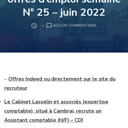
N° 25 – juin 2022
SUR
AUCUN COMMENTAIRE
CAMBRÉSIS
EMPLOI
–
OFFRES
D’EMPLOI
SEMAINE
N°
25
–
Offres Indeed ou directement sur le site du
–
JUIN
recruteur
2022
Le Cabinet Lasselin et associés (expertise
comptable), situé à Cambrai, recrute un
Assistant comptable (H/F) – CDI