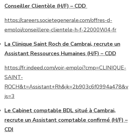
Conseiller Clientèle (H/F) – CDD
https://careers.societegenerale.com/offres-d-
emploi/conseillere-clientele-h-f-22000WJ4-fr
La Clinique Saint Roch de Cambrai, recrute un
Assistant Ressources Humaines (H/F) – CDD
https://fr.indeed.com/voir-emploi?cmp=CLINIQUE-
SAINT-
ROCH&t=Assistant+Rh&jk=2b903c6f0994a478&v
js=3
Le Cabinet comptable BDL situé à Cambrai,
recrute un Assistant comptable confirmé (H/F) –
CDI