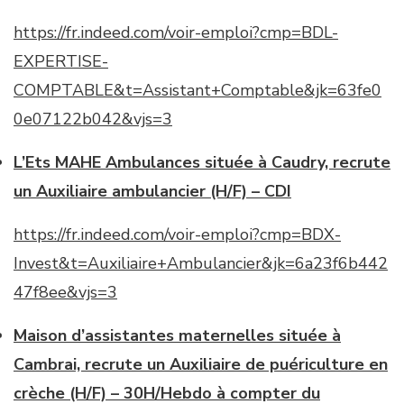
https://fr.indeed.com/voir-emploi?cmp=BDL-
EXPERTISE-
COMPTABLE&t=Assistant+Comptable&jk=63fe0
0e07122b042&vjs=3
L’Ets MAHE Ambulances située à Caudry, recrute
un Auxiliaire ambulancier (H/F) – CDI
https://fr.indeed.com/voir-emploi?cmp=BDX-
Invest&t=Auxiliaire+Ambulancier&jk=6a23f6b442
47f8ee&vjs=3
Maison d’assistantes maternelles située à
Cambrai, recrute un Auxiliaire de puériculture en
crèche (H/F) – 30H/Hebdo à compter du