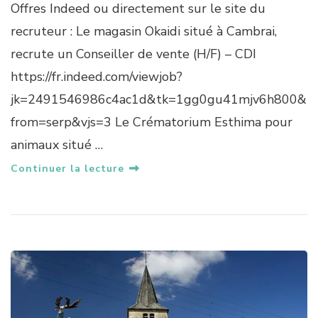
Offres Indeed ou directement sur le site du
recruteur : Le magasin Okaidi situé à Cambrai,
recrute un Conseiller de vente (H/F) – CDI
https://fr.indeed.com/viewjob?
jk=2491546986c4ac1d&tk=1gg0gu41mjv6h800&
from=serp&vjs=3 Le Crématorium Esthima pour
animaux situé …
Continuer la lecture