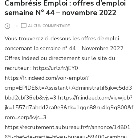
Cambrésis Emploi : offres d’emploi
semaine N° 44 – novembre 2022
S
AUCUN COMMENTAIRE
U
Vous trouverez ci-dessous les offres d’emploi
R
C
concernant la semaine n° 44 – Novembre 2022 –
A
Offres Indeed ou directement sur le site du
M
B
recruteur : https://urlz.fr/jEY0
R
https://fr.indeed.com/voir-emploi?
É
S
cmp=EPIDE&t=Assistant+Administratif&jk=c5dd3
I
bbd2cbf36eb&vjs=3 https://fr.indeed.com/viewjob?
S
E
jk=1557d7abdd2ca0e3&tk=1ggn88ru4lg9q800&f
M
rom=serp&vjs=3
P
L
https://recrutement.aubureau.fr/fr/annonce/14801
O
I
65-chef-de-partie-hf-au-bureau-59400-cambrai