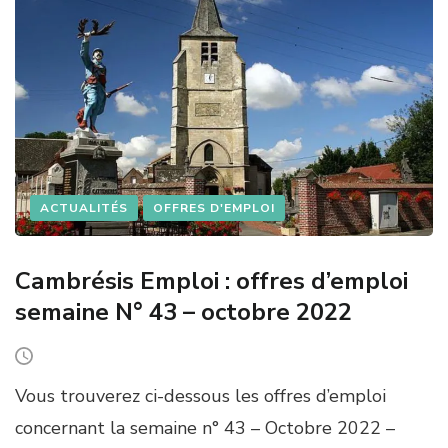
E
N
°
4
4
–
N
O
V
E
ACTUALITÉS
OFFRES D'EMPLOI
M
B
R
Cambrésis Emploi : offres d’emploi
E
2
semaine N° 43 – octobre 2022
0
2
2
Vous trouverez ci-dessous les offres d’emploi
concernant la semaine n° 43 – Octobre 2022 –