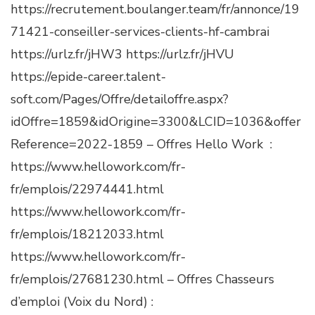
https://recrutement.boulanger.team/fr/annonce/19
71421-conseiller-services-clients-hf-cambrai
https://urlz.fr/jHW3 https://urlz.fr/jHVU
https://epide-career.talent-
soft.com/Pages/Offre/detailoffre.aspx?
idOffre=1859&idOrigine=3300&LCID=1036&offer
Reference=2022-1859 – Offres Hello Work :
https://www.hellowork.com/fr-
fr/emplois/22974441.html
https://www.hellowork.com/fr-
fr/emplois/18212033.html
https://www.hellowork.com/fr-
fr/emplois/27681230.html – Offres Chasseurs
d’emploi (Voix du Nord) :