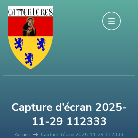
Aller
au
contenu
(Pressez
Entrée)
Capture d’écran 2025-
11-29 112333
Accueil
Capture d’écran 2025-11-29 112333