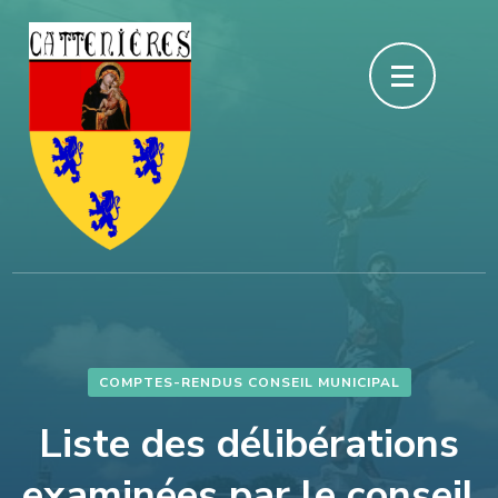
Aller
au
contenu
(Pressez
Entrée)
COMPTES-RENDUS CONSEIL MUNICIPAL
Liste des délibérations
examinées par le conseil