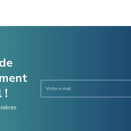
 de
ement
 !
enières