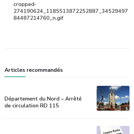
Navigation
cropped-
des
274190624_1185513872252887_34529497
84487214760_n.gif
articles
Articles recommandés
Département du Nord – Arrêté
de circulation RD 115