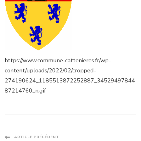
https://www.commune-cattenieres.fr/wp-
content/uploads/2022/02/cropped-
274190624_1185513872252887_34529497844
87214760_n.gif
ARTICLE PRÉCÉDENT