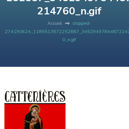
214760_n.gif
Accueil
cropped-
274190624_1185513872252887_3452949784487214
0_n.gif