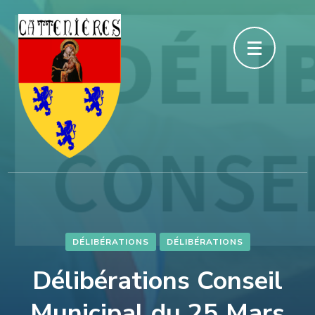
Aller
au
contenu
(Pressez
Entrée)
DÉLIBÉRATIONS
DÉLIBÉRATIONS
Délibérations Conseil
Municipal du 25 Mars