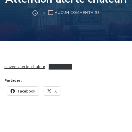
SUR
AUCUN COMMENTAIRE
INFORMATION
DU
SIAVED
–
ATTENTION
ALERTE
CHALEUR!
siaved-alerte-chaleur
Télécharger
Partager :
Facebook
X