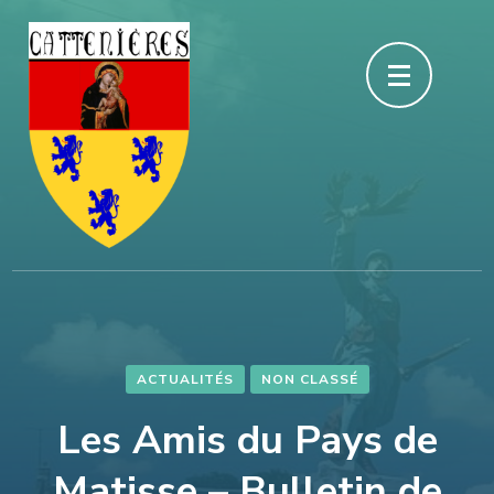
Aller
au
contenu
(Pressez
Entrée)
ACTUALITÉS
NON CLASSÉ
Les Amis du Pays de
Matisse – Bulletin de