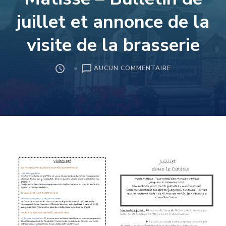
juillet et annonce de la
visite de la brasserie
SUR
AUCUN COMMENTAIRE
LES
AMIS
DU
PAYS
DE
MATISSE
–
BULLETIN
DE
JUILLET
ET
ANNONCE
DE
LA