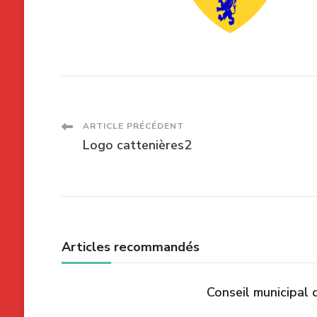
Navigation
ARTICLE PRÉCÉDENT
Logo cattenières2
des
articles
Articles recommandés
Conseil municipal 