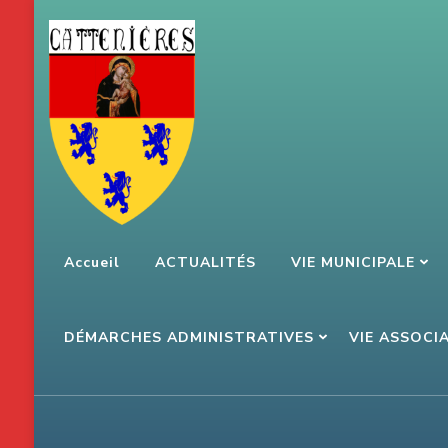
Aller
au
contenu
(Pressez
Entrée)
Accueil
ACTUALITÉS
VIE MUNICIPALE
DÉMARCHES ADMINISTRATIVES
VIE ASSOCI