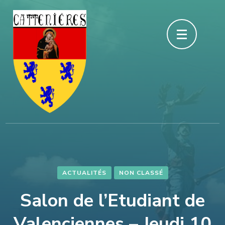
Aller
au
contenu
(Pressez
Entrée)
ACTUALITÉS
NON CLASSÉ
Salon de l’Etudiant de
Valenciennes – Jeudi 10