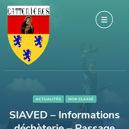
Aller
au
contenu
(Pressez
Entrée)
ACTUALITÉS
NON CLASSÉ
SIAVED – Informations
déchèterie – Passage