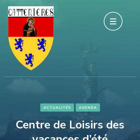
Aller
au
contenu
(Pressez
Entrée)
ACTUALITÉS
AGENDA
Centre de Loisirs des
vacances d’été