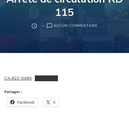
115
SUR
AUCUN COMMENTAIRE
DÉPARTEMENT
DU
NORD
–
ARRÊTÉ
DE
CIRCULATION
RD
CA-R22-0480
Télécharger
115
Partager :
Facebook
X