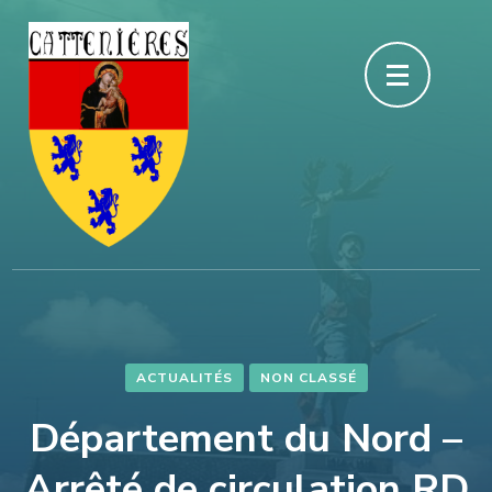
Aller
au
contenu
(Pressez
Entrée)
ACTUALITÉS
NON CLASSÉ
Département du Nord –
Arrêté de circulation RD