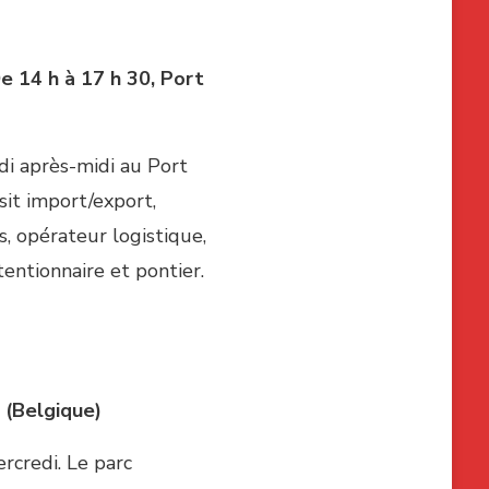
e 14 h à 17 h 30, Port
di après-midi au Port
sit import/export,
s, opérateur logistique,
entionnaire et pontier.
 (Belgique)
rcredi. Le parc