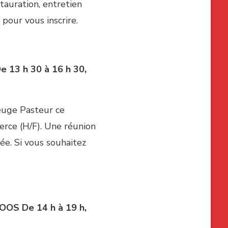
tauration, entretien
pour vous inscrire.
e 13 h 30 à 16 h 30,
euge Pasteur ce
rce (H/F). Une réunion
ée. Si vous souhaitez
 LOOS
De 14 h à 19 h,