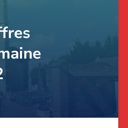
ffres
emaine
2