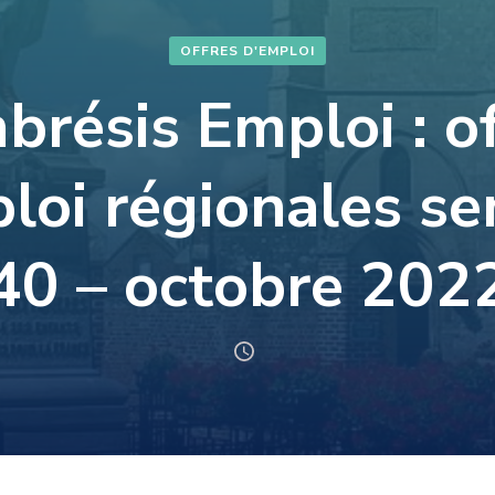
OFFRES D'EMPLOI
résis Emploi : o
loi régionales s
40 – octobre 202