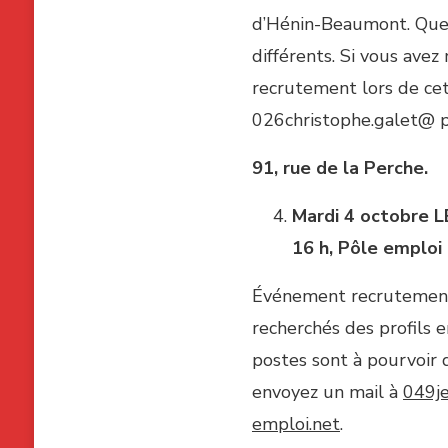
d’Hénin-Beaumont. Quel
différents. Si vous ave
recrutement lors de cet
026christophe.galet@ p
91, rue de la Perche.
Mardi 4 octobre
L
16 h, Pôle emploi
Événement recrutement 
recherchés des profils 
postes sont à pourvoir d
envoyez un mail à
049je
emploi.net
.