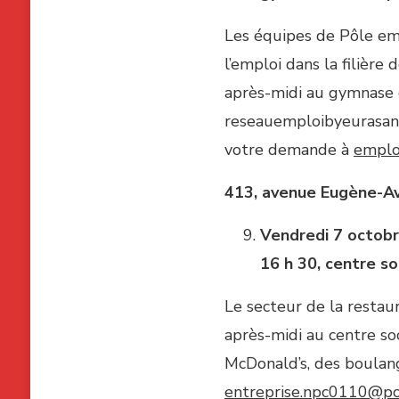
Les équipes de Pôle emp
l’emploi dans la filière 
après-midi au gymnase d
reseauemploibyeurasante
votre demande à
emplo
413, avenue Eugène-Av
Vendredi 7 octob
16 h 30, centre s
Le secteur de la restau
après-midi au centre s
McDonald’s, des boulan
entreprise.npc0110@po