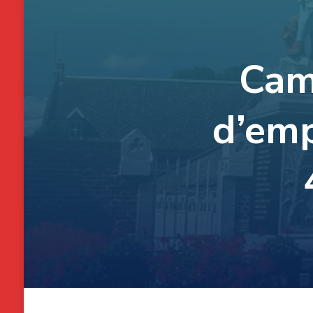
Camb
d’emp