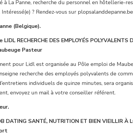
ué à La Panne, recherche du personnel en hôtellerie-res
Intéressé(e) ? Rendez-vous sur plopsalanddepanne.be 
anne (Belgique).
re
LIDL RECHERCHE DES EMPLOYÉS POLYVALENTS
D
aubeuge Pasteur
ment pour Lidl est organisée au Pôle emploi de Maub
’enseigne recherche des employés polyvalents de comme
d’entretiens individuels de quinze minutes, sera organis
nt, envoyez un mail à votre conseiller référent.
eur.
OB DATING SANTÉ, NUTRITION ET BIEN VIEILLIR À
ort