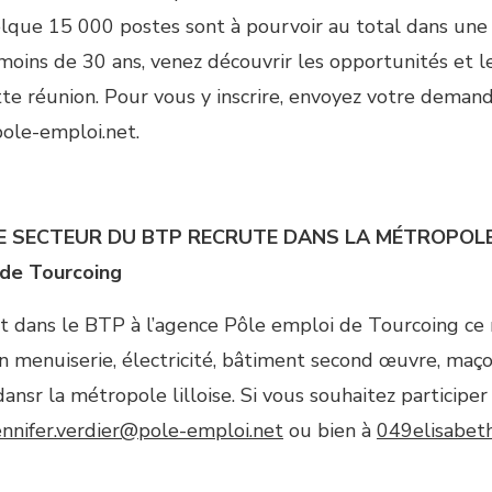
que 15 000 postes sont à pourvoir au total dans une 
z moins de 30 ans, venez découvrir les opportunités et 
te réunion. Pour vous y inscrire, envoyez votre deman
ole-emploi.net.
E SECTEUR DU BTP RECRUTE DANS LA MÉTROPOLE
 de Tourcoing
dans le BTP à l’agence Pôle emploi de Tourcoing ce 
en menuiserie, électricité, bâtiment second œuvre, ma
ansr la métropole lilloise. Si vous souhaitez participe
nnifer.verdier@pole-emploi.net
ou bien à
049elisabet