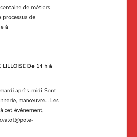
centaine de métiers
le processus de
de à
 LILLOISE
De 14 h à
mardi après-midi. Sont
çonnerie, manœuvre… Les
r à cet événement,
h.valot@pole-