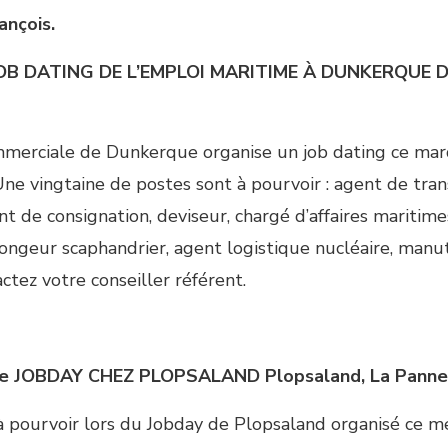
ançois.
OB DATING DE L’EMPLOI MARITIME À DUNKERQUE
D
mmerciale de Dunkerque organise un job dating ce mar
e vingtaine de postes sont à pourvoir : agent de tran
t de consignation, deviseur, chargé d’affaires maritime
ongeur scaphandrier, agent logistique nucléaire, manut
actez votre conseiller référent.
re
JOBDAY CHEZ PLOPSALAND
Plopsaland, La Panne
à pourvoir lors du Jobday de Plopsaland organisé ce me